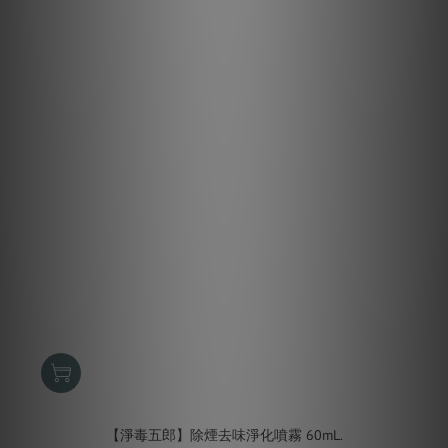
【淨毒五郎】除煙去味淨化噴霧 60mL.