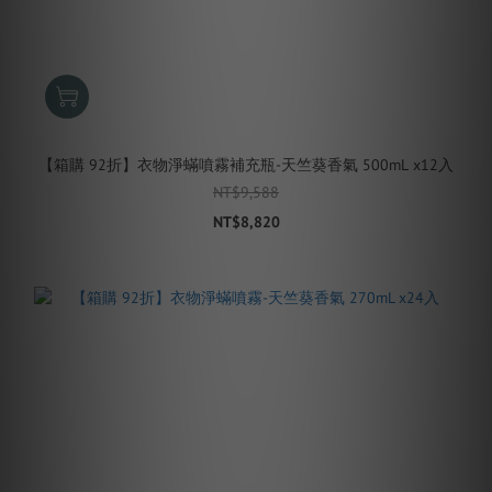
【箱購 92折】衣物淨蟎噴霧補充瓶-天竺葵香氣 500mL x12入
NT$9,588
NT$8,820