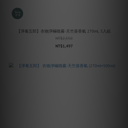
【淨毒五郎】衣物淨蟎噴霧-天竺葵香氣 270mL 3入組.
NT$2,550
NT$1,497