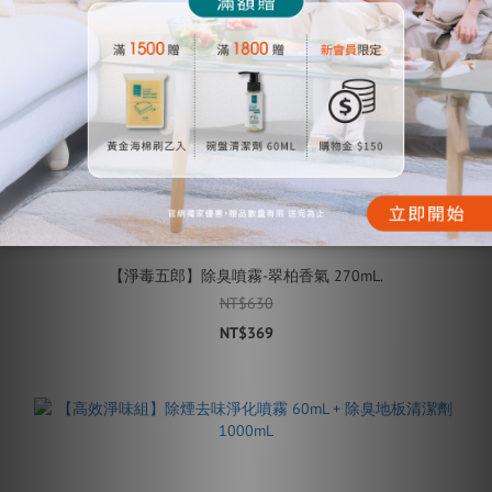
【淨毒五郎】除臭噴霧-翠柏香氣 270mL.
NT$630
NT$369