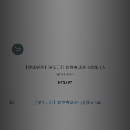
【煙味剋星】淨毒五郎 除煙去味淨化噴霧 3入.
NT$1,530
NT$897