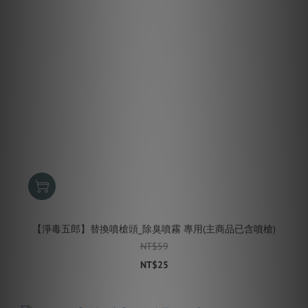
【淨毒五郎】替換噴槍頭_除臭噴霧 專用(主商品已含噴槍)
NT$59
NT$25