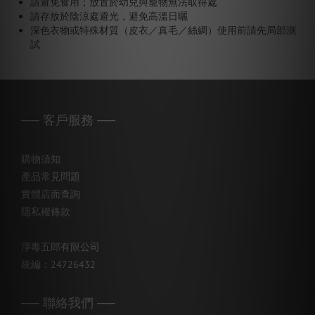
請避免食用；放置於幼兒與寵物無法取得處
請存放於陰涼處避光，避免高溫日曬
深色衣物或特殊材質（皮衣／真毛／絲綢）使用前請先局部測
試
── 客戶服務 ──
購物須知
產品常見問題
實體店面查詢
隱私權條款
淨毒五郎有限公司
統編：24726432
── 聯絡我們 ──