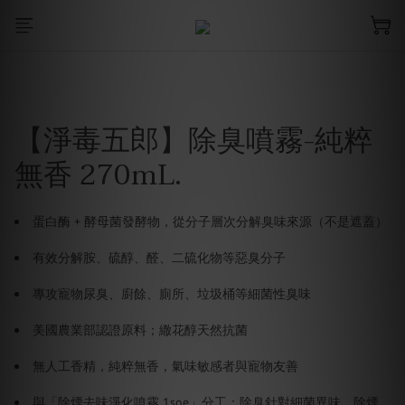
【淨毒五郎】除臭噴霧-純粹
無香 270mL.
蛋白酶 + 酵母菌發酵物，從分子層次分解臭味來源（不是遮蓋）
有效分解胺、硫醇、醛、二硫化物等惡臭分子
專攻寵物尿臭、廚餘、廁所、垃圾桶等細菌性臭味
美國農業部認證原料；繖花醇天然抗菌
無人工香精，純粹無香，氣味敏感者與寵物友善
與「除煙去味淨化噴霧 1soe」分工：除臭針對細菌異味、除煙