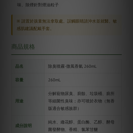
味、除煙針對煙油粒子
※ 請置於孩童無法拿取處。誤觸眼睛請沖水並就醫。敏
感肌建議配戴手套。
商品規格
品名
除臭噴霧-微風香氣 260mL
容量
260mL
分解寵物尿臭、廚餘、垃圾桶、廁所
用途
等細菌性臭味；亦可噴於衣物（無香
版適合敏感族群）
純水、繖花醇、蛋白酶、乙醇、酵母
成分說明
菌發酵物、香精、氯苯甘醚