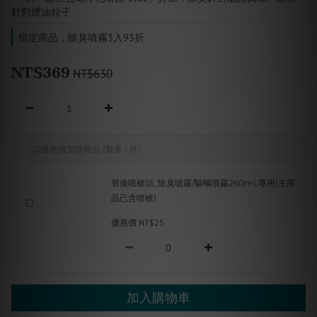
針對煙油粒子
指定商品，除臭噴霧3入93折
NT$369
NT$630
以優惠價加購商品
(最多 1 件)
替換噴槍頭_除臭噴霧/驅螨噴霧260mL專用(主商
品已含噴槍)
優惠價 NT$25
加入購物車