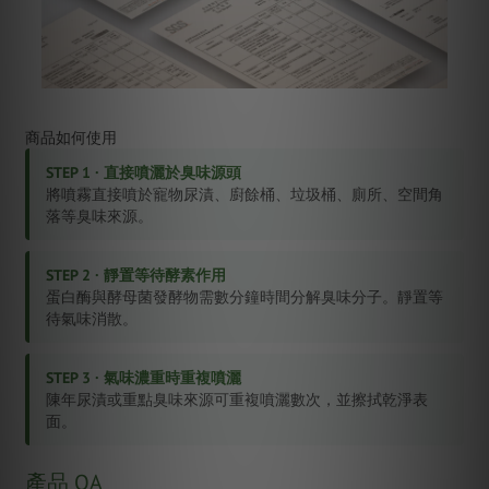
商品如何使用
STEP 1 · 直接噴灑於臭味源頭
將噴霧直接噴於寵物尿漬、廚餘桶、垃圾桶、廁所、空間角
落等臭味來源。
STEP 2 · 靜置等待酵素作用
蛋白酶與酵母菌發酵物需數分鐘時間分解臭味分子。靜置等
待氣味消散。
STEP 3 · 氣味濃重時重複噴灑
陳年尿漬或重點臭味來源可重複噴灑數次，並擦拭乾淨表
面。
產品 QA