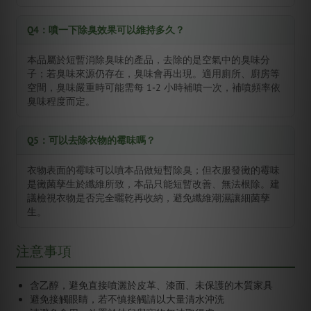
Q4：噴一下除臭效果可以維持多久？
本品屬於短暫消除臭味的產品，去除的是空氣中的臭味分
子；若臭味來源仍存在，臭味會再出現。適用廁所、廚房等
空間，臭味嚴重時可能需每 1-2 小時補噴一次，補噴頻率依
臭味程度而定。
Q5：可以去除衣物的霉味嗎？
衣物表面的霉味可以噴本品做短暫除臭；但衣服發黴的霉味
是黴菌孳生於纖維所致，本品只能短暫改善、無法根除。建
議檢視衣物是否完全曬乾再收納，避免纖維潮濕讓細菌孳
生。
注意事項
含乙醇，避免直接噴灑於皮革、漆面、未保護的木質家具
避免接觸眼睛，若不慎接觸請以大量清水沖洗