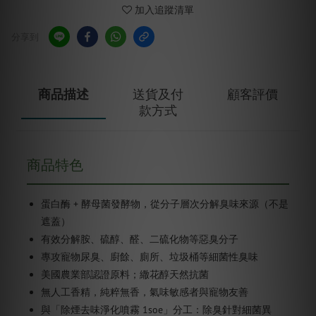
加入追蹤清單
分享到
商品描述
送貨及付
顧客評價
款方式
商品特色
蛋白酶 + 酵母菌發酵物，從分子層次分解臭味來源（不是
遮蓋）
有效分解胺、硫醇、醛、二硫化物等惡臭分子
專攻寵物尿臭、廚餘、廁所、垃圾桶等細菌性臭味
美國農業部認證原料；繖花醇天然抗菌
無人工香精，純粹無香，氣味敏感者與寵物友善
與「除煙去味淨化噴霧 1soe」分工：除臭針對細菌異