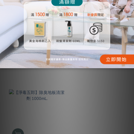
【淨毒五郎】去油污廚房清
【淨毒五郎 】衣物淨蟎噴
潔慕斯補充瓶 1000mL.
霧補充瓶-天竺葵香氣
500mL.
NT$1,445
NT$1,360
NT$850
NT$799