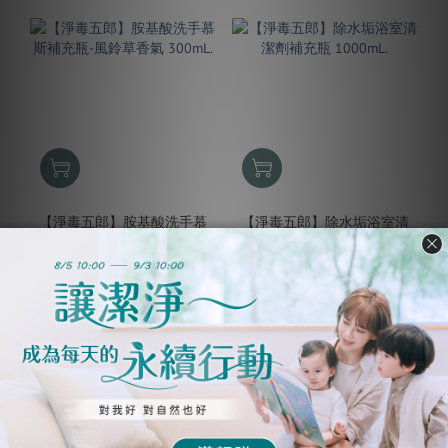
【淨毒五郎】胺基酸洗手慕
【淨毒五郎】除水垢浴室清
斯補充瓶-風鈴草香氣
潔劑補充瓶 1000mL.
300mL.
NT$450
NT$1,680
NT$249
NT$999