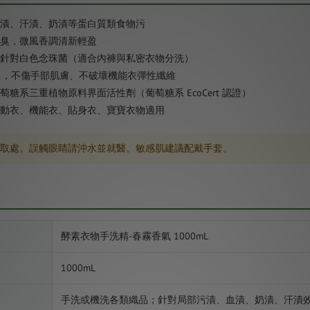
漬、汗漬、奶漬等蛋白質類食物污
臭，微風香調清新輕盈
針對白色念珠菌（適合內褲與私密衣物分洗）
±1），不傷手部肌膚、不破壞機能衣彈性纖維
糖系三重植物原料界面活性劑（葡萄糖系 EcoCert 認證）
動衣、機能衣、貼身衣、寶寶衣物適用
拿取處。誤觸眼睛請沖水並就醫。敏感肌建議配戴手套。
酵素衣物手洗精-春霧香氣 1000mL
1000mL
手洗或機洗各類織品；針對局部污漬、血漬、奶漬、汗漬