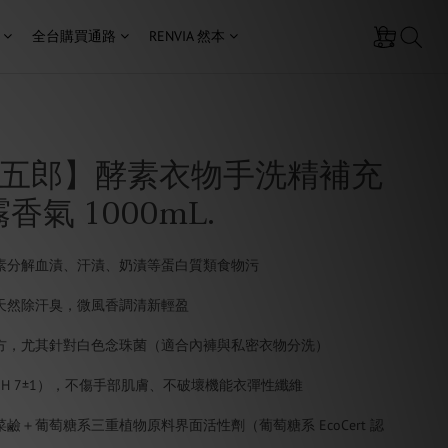
全台購買通路
RENVIA 然本
五郎】酵素衣物手洗精補充
香氣 1000mL.
素分解血漬、汗漬、奶漬等蛋白質類食物污
天然除汗臭，微風香調清新輕盈
方，尤其針對白色念珠菌（適合內褲與私密衣物分洗）
H 7±1），不傷手部肌膚、不破壞機能衣彈性纖維
鹼＋葡萄糖系三重植物原料界面活性劑（葡萄糖系 EcoCert 認