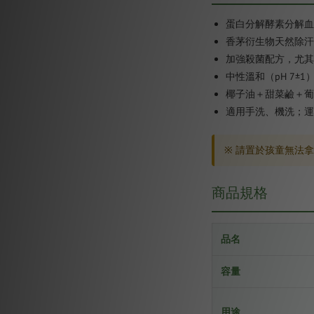
蛋白分解酵素分解血
香茅衍生物天然除汗
加強殺菌配方，尤其
中性溫和（pH 7
椰子油＋甜菜鹼＋葡萄
適用手洗、機洗；運
※ 請置於孩童無法
商品規格
品名
容量
用途