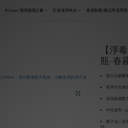
R-Clean 潔淨循環計畫
打造潔淨時光
會員制度/產品常見問答
【淨毒
瓶-春霧
蛋白分解酵
香茅衍生物
加強殺菌配
中性溫和（p
椰子油＋甜菜
證）