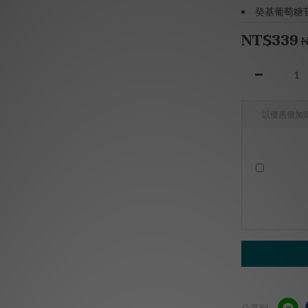
癸基葡萄糖
NT$339
N
以優惠價加
分享到