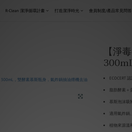
R-Clean 潔淨循環計畫
打造潔淨時光
會員制度/產品常見問答
【淨毒
300mL
ECOCERT
脂肪酵素＋
慕斯泡沫吸
適用氣炸鍋
植物來源溫