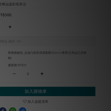
苷椰油溫和系界活
T$580
購商品
(最多 1 件)
替換噴槍頭_去油污廚房清潔慕斯300mL專用(主商品已含噴
槍)
優惠價 NT$35
加入購物車
加入追蹤清單