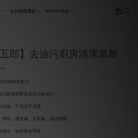
全台購買通路
RENVIA 然本
五郎】去油污廚房清潔慕斯
.
 認證植物原料配方
蛋白酵素雙酵素加倍分解油污
附油脂，不滴流不浪費
、烤箱、微波爐、瓦斯爐、抽油煙機
和成分，無刺鼻化學味