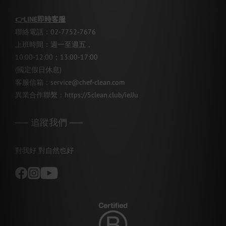
👉
LINE即時客服
聯絡電話：02-7752-7676
上班時間：週一至週五，
10:00-12:00；13:00-17:00
(國定假日休息)
客服信箱：service@chef-clean.com
異業合作聯繫：
https://5clean.club/ieJJu
── 追蹤我們 ──
對我好 對自然也好