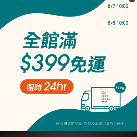
【悠活體驗組】淨毒五郎 6
款品牌熱銷體驗瓶，買就附
送隨身防水袋
NT$900
NT$599
── 客戶服務 ──
購物須知
產品常見問題
實體店面查詢
隱私權條款