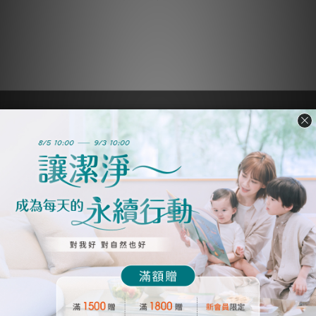
── 客戶服務 ──
購物須知
產品常見問題
實體店面查詢
隱私權條款
淨毒五郎有限公司
統編：24726432
── 聯絡我們 ──