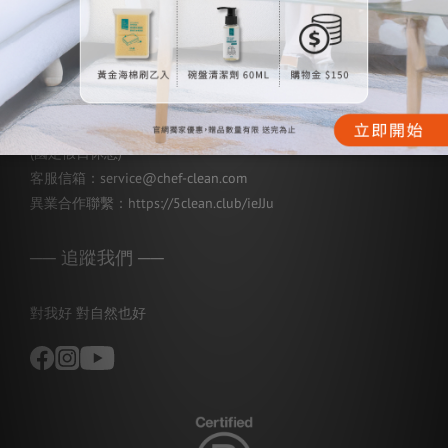
👉
LINE即時客服
聯絡電話：02-7752-7676
上班時間：週一至週五，
10:00-12:00；13:00-17:00
(國定假日休息)
客服信箱：service@chef-clean.com
異業合作聯繫：
https://5clean.club/ieJJu
── 追蹤我們 ──
對我好 對自然也好