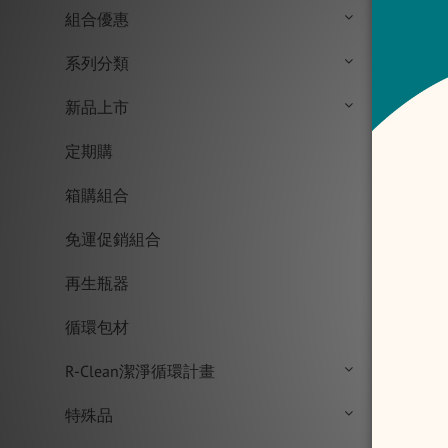
組合優惠
系列分類
新品上市
定期購
【淨
箱購組合
免運促銷組合
再生瓶器
循環包材
R-Clean潔淨循環計畫
特殊品