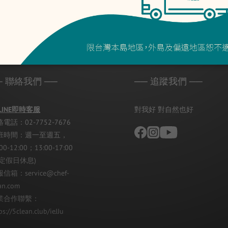
─ 聯絡我們 ──
── 追蹤我們 ──
LINE即時客服
對我好 對自然也好
電話：02-7752-7676
班時間：週一至週五，
:00-12:00；13:00-17:00
國定假日休息)
信箱：service@chef-
an.com
業合作聯繫：
ps://5clean.club/ieJJu