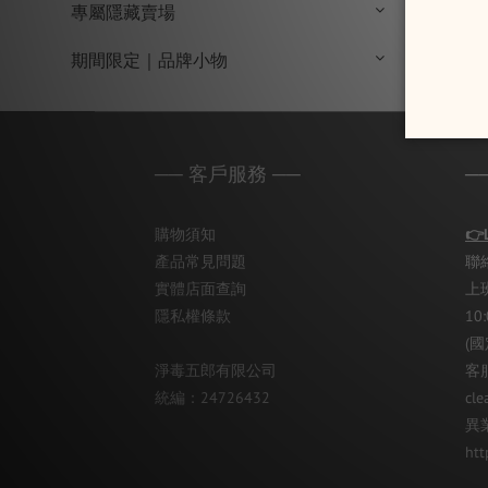
專屬隱藏賣場
期間限定｜品牌小物
── 客戶服務 ──
─
購物須知
👉
產品常見問題
聯絡
實體店面查詢
上
隱私權條款
10
(
淨毒五郎有限公司
客服
統編：24726432
cle
異
htt