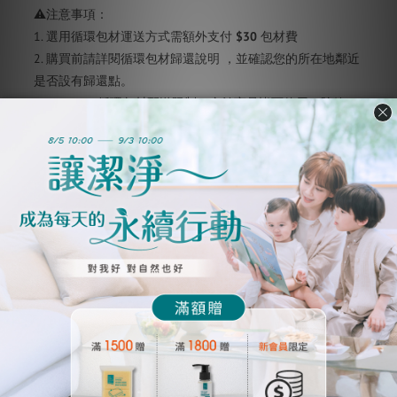
⚠注意事項：
1. 選用循環包材運送方式需額外支付
$30
包材費
2. 購買前請詳閱循環包材歸還說明 ，並確認您的所在地鄰近
是否設有歸還點。
3. PackAge+循環包材配送限制：全館商品皆可使用，除箱
購、桶裝組合。下單前請先確認購物車商品是否符合。
4. 購買前請詳閱「
循環包材歸還說明
」，下單時選擇
PackAge+循環包裝 既視為同意配合指示完成配客嘉歸還流程
唷！
5. 若商品已出貨、運送過程中，要取消或更換訂單內容，恕
不退還已使用的優惠。
了解更多