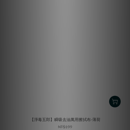
【淨毒五郎】瞬吸去油萬用擦拭布-薄荷
NT$199