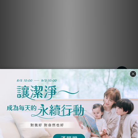
淨毒五郎 好貓好狗玻璃杯禮盒 送 蔬果清潔劑 20mL
NT$649
NT$499