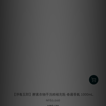
【淨毒五郎】酵素衣物手洗精補充瓶-春霧香氣 1000mL.
NT$1,160