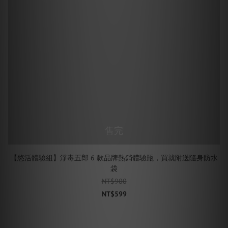
售完
【悠活體驗組】淨毒五郎 6 款品牌熱銷體驗瓶，買就附送隨身防水
袋
NT$900
NT$599