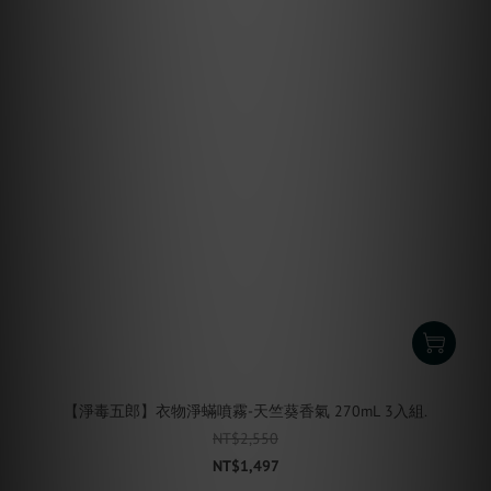
【淨毒五郎】衣物淨蟎噴霧-天竺葵香氣 270mL 3入組.
NT$2,550
NT$1,497