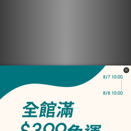
【護衣潔淨組】高濃縮消臭抗菌洗衣精補充瓶 1000mL＋酵素衣物
手洗精補充瓶-春霧香氣 1000mL
NT$2,145