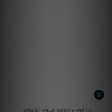
【煙味剋星】淨毒五郎 除煙去味淨化噴霧 3入.