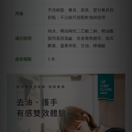
手洗碗盤、餐具、廚具、嬰兒餐具與
用途
奶瓶；不沾鍋可搭配軟海綿使用
純水、椰油兩性二乙酸二鈉、椰油酰
成分說明
胺丙基甜菜鹼、癸基葡萄糖苷、南瓜
酵素、蘆薈萃取、甘油、檸檬酸
保存期限
3 年