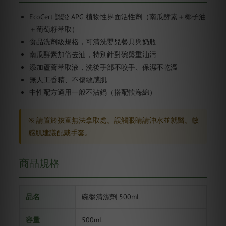
EcoCert 認證 APG 植物性界面活性劑（南瓜酵素＋椰子油
＋葡萄籽萃取）
食品洗劑級規格，可清洗嬰兒餐具與奶瓶
南瓜酵素加倍去油，特別針對碗盤重油污
添加蘆薈萃取液，洗後手部不咬手、保濕不乾澀
無人工香精、不傷敏感肌
中性配方適用一般不沾鍋（搭配軟海綿）
※ 請置於孩童無法拿取處。誤觸眼睛請沖水並就醫。敏
感肌建議配戴手套。
商品規格
品名
碗盤清潔劑 500mL
容量
500mL