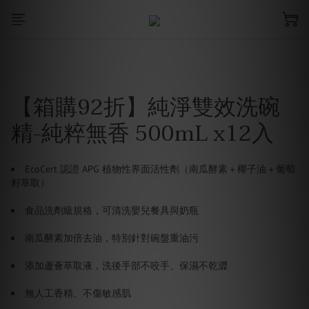
【箱購92折】純淨雙效洗碗
精-純粹無香 500mL x12入
EcoCert 認證 APG 植物性界面活性劑（南瓜酵素＋椰子油＋葡萄
籽萃取）
食品洗劑級規格，可清洗嬰兒餐具與奶瓶
南瓜酵素加倍去油，特別針對碗盤重油污
添加蘆薈萃取液，洗後手部不咬手、保濕不乾澀
無人工香精、不傷敏感肌