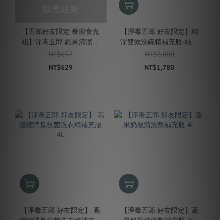
販售結束
【五郎好友限定 餐廚食光
【淨毒五郎 好友限定】純
組】淨毒五郎 蔬果清潔劑
淨雙效洗碗精補充瓶-純粹
x1 +碗盤清潔劑x1
無香 4L.
NT$657
NT$3,000
NT$629
NT$1,780
【淨毒五郎 好友限定】 高
【淨毒五郎 好友限定】蔬