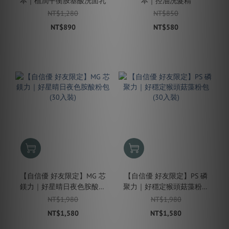
本｜植潤平衡胺基酸洗面乳
本｜控油洗髮精
NT$1,280
NT$850
NT$890
NT$580
【自信優 好友限定】MG 芯
【自信優 好友限定】PS 磷
鎂力｜好星晴日夜色胺酸粉
聚力｜好穩定猴頭菇藻粉包
包 (30入裝)
(30入裝)
NT$1,980
NT$1,980
NT$1,580
NT$1,580