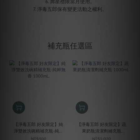
6. 壽星禮限當月使用。
7. 淨毒五郎保有變更活動之權利。
補充瓶任選區
【淨毒五郎 好友限定】純
【淨毒五郎 好友限定】蔬
淨雙效洗碗精補充瓶-純粹
果奶瓶清潔劑補充瓶
無香 1000mL.
1000mL.
NT$900
NT$1,020