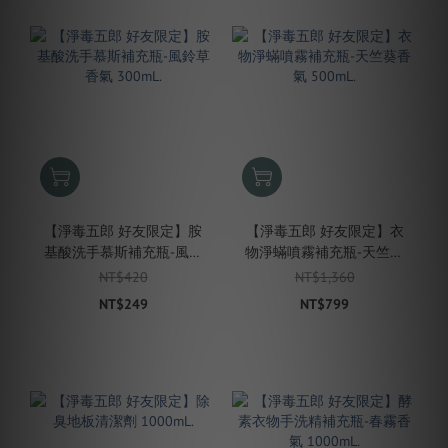
【淨毒五郎 好友限定】胺
【淨毒五郎 好友限定】衣
基酸洗手慕斯補充瓶-風鈴
物淨蟎噴霧補充瓶-天竺葵
草香氣 300mL.
香氣 500mL.
NT$420
NT$1,360
NT$249
NT$799