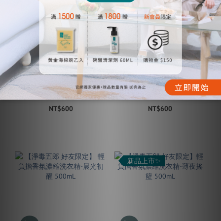
【淨毒五郎 好友限定】然
【淨毒五郎 好友限定限
本｜無痕淨味體香噴霧 (純
定】然本｜無痕淨味體香噴
粹無香)
霧 (癒創木)
NT$960
NT$960
NT$600
NT$600
新品上市✨