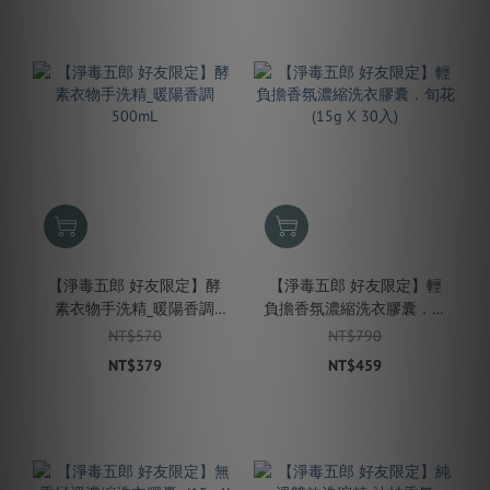
【淨毒五郎 好友限定】酵
【淨毒五郎 好友限定】輕
素衣物手洗精_暖陽香調
負擔香氛濃縮洗衣膠囊．旬
500mL
花(15g X 30入)
NT$570
NT$790
NT$379
NT$459