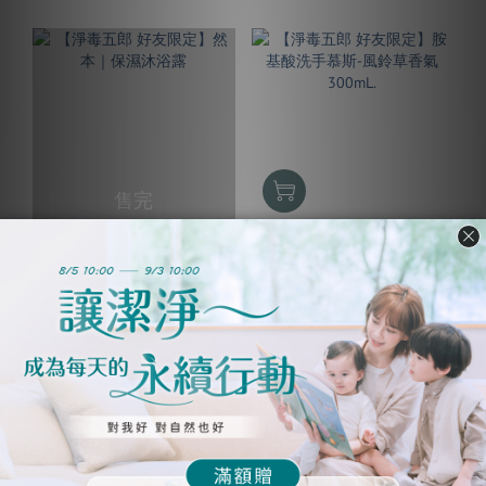
售完
【淨毒五郎 好友限定】然
【淨毒五郎 好友限定】胺
本｜保濕沐浴露
基酸洗手慕斯-風鈴草香氣
300mL.
NT$790
NT$450
NT$490
NT$269
NEW
NEW