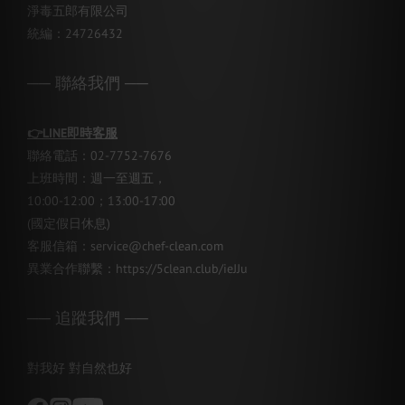
淨毒五郎有限公司
統編：24726432
── 聯絡我們 ──
👉
LINE即時客服
聯絡電話：02-7752-7676
上班時間：週一至週五，
10:00-12:00；13:00-17:00
(國定假日休息)
客服信箱：service@chef-clean.com
異業合作聯繫：
https://5clean.club/ieJJu
── 追蹤我們 ──
對我好 對自然也好