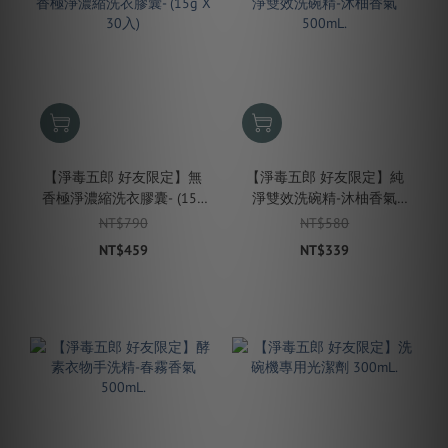
【淨毒五郎 好友限定】無
【淨毒五郎 好友限定】純
香極淨濃縮洗衣膠囊- (15g
淨雙效洗碗精-沐柚香氣
X 30入)
500mL.
NT$790
NT$580
NT$459
NT$339