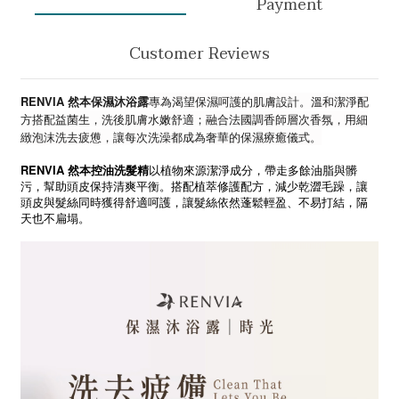
Payment
Customer Reviews
RENVIA 然本保濕沐浴露
專為渴望保濕呵護的肌膚設計。溫和潔淨配
方搭配益菌生，洗後肌膚水嫩舒適；融合法國調香師層次香氛，用細
緻泡沫洗去疲憊，讓每次洗澡都成為奢華的保濕療癒儀式。
RENVIA 然本
控油洗髮精
以植物來源潔淨成分，帶走多餘油脂與髒
污，幫助頭皮保持清爽平衡。搭配植萃修護配方，減少乾澀毛躁，讓
頭皮與髮絲同時獲得舒適呵護，讓髮絲依然蓬鬆輕盈、不易打結，隔
天也不扁塌。