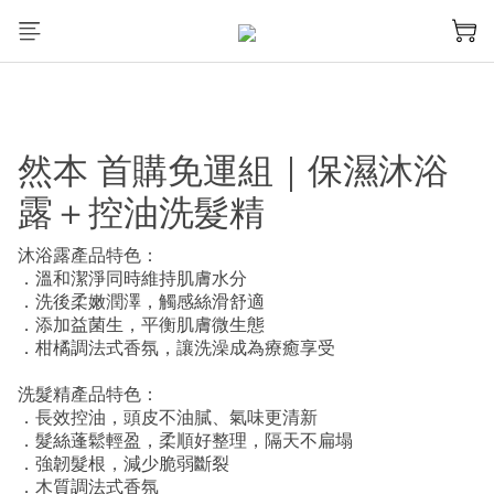
然本 首購免運組｜保濕沐浴
露＋控油洗髮精
沐浴露產品特色：
．溫和潔淨同時維持肌膚水分
．洗後柔嫩潤澤，觸感絲滑舒適
．添加益菌生，平衡肌膚微生態
．柑橘調法式香氛，讓洗澡成為療癒享受
洗髮精產品特色：
．長效控油，頭皮不油膩、氣味更清新
．髮絲蓬鬆輕盈，柔順好整理，隔天不扁塌
．強韌髮根，減少脆弱斷裂
．木質調法式香氛