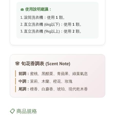
🧺 使用說明建議：
1. 滾筒洗衣機：使用
1
顆。
2. 直立洗衣機 (6kg以下)：使用
1
顆。
3. 直立洗衣機 (9kg以上)：使用
2
顆。
🌸 旬花香調表 (Scent Note)
前調：
蜜桃、黑醋栗、青蘋果、綠葉氣息
中調：
茉莉、木蘭、橙花、玫瑰
尾調：
檀香、白麝香、琥珀、現代乾木香
📋 商品規格