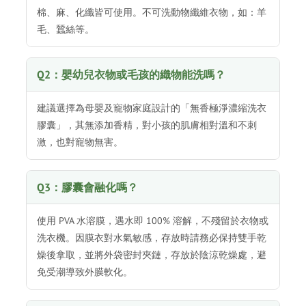
棉、麻、化纖皆可使用。不可洗動物纖維衣物，如：羊
毛、蠶絲等。
Q2：嬰幼兒衣物或毛孩的織物能洗嗎？
建議選擇為母嬰及寵物家庭設計的「無香極淨濃縮洗衣
膠囊」，其無添加香精，對小孩的肌膚相對溫和不刺
激，也對寵物無害。
Q3：膠囊會融化嗎？
使用 PVA 水溶膜，遇水即 100% 溶解，不殘留於衣物或
洗衣機。因膜衣對水氣敏感，存放時請務必保持雙手乾
燥後拿取，並將外袋密封夾鏈，存放於陰涼乾燥處，避
免受潮導致外膜軟化。