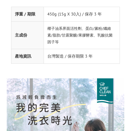
淨重 / 期限
450g (15g X 30入) / 保存 3 年
椰子油系界面活性劑、蛋白/澱粉/纖維
主成份
素/脂肪/甘露聚醣/果膠酵素、乳酸抗菌
因子等
產地資訊
台灣製造 / 保存期限 3 年