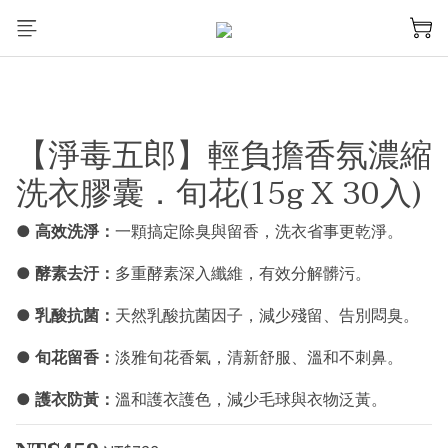
【淨毒五郎】輕負擔香氛濃縮
洗衣膠囊．旬花(15g X 30入)
● 高效洗淨：
一顆搞定除臭與留香，洗衣省事更乾淨。
● 酵素去汙：
多重酵素深入纖維，有效分解髒污。
● 乳酸抗菌：
天然乳酸抗菌因子，減少殘留、告別悶臭。
● 旬花留香：
淡雅旬花香氣，清新舒服、溫和不刺鼻。
● 護衣防黃：
溫和護衣護色，減少毛球與衣物泛黃。