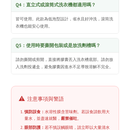
Q4：直立式或滾筒式洗衣機都適用嗎？
皆可使用。此款為低泡型設計，省水且好沖洗，滾筒洗
衣機也能安心使用。
Q5：使用時要撕開包裝或是放洗劑槽嗎？
請勿撕開或剪開，直接將膠囊丟入洗衣槽底部。請勿放
入洗劑投遞盒，避免膠囊因進水不足導致溶解不完全。
⚠️
注意事項與警語
慎防誤食：
水溶性膜含苦味劑。若誤食請飲用大
量水，並盡速就醫，
嚴禁催吐
。
眼部防護：
若不慎誤觸眼睛，請立即以大量清水