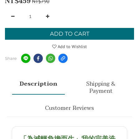
NT$459
NT$790
ADD TO CART
Add to Wishlist
Share
Description
Shipping &
Payment
Customer Reviews
「為減輕負擔而生」我的完美洗