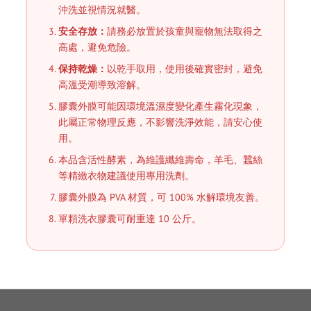
沖洗並視情況就醫。
安全存放：
請務必放置於孩童與寵物無法取得之
高處，避免危險。
保持乾燥：
以乾手取用，使用後確實密封，避免
高溫受潮導致溶解。
膠囊外膜可能因環境溫濕度變化產生霧化現象，
此屬正常物理反應，不影響洗淨效能，請安心使
用。
本品含活性酵素，為維護纖維壽命，羊毛、蠶絲
等精緻衣物建議使用專用洗劑。
膠囊外膜為 PVA 材質，可 100% 水解環境友善。
單顆洗衣膠囊可耐重達 10 公斤。