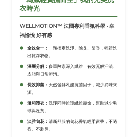
衣時光
WELLMOTION™ 法國專利香氛科學 ‧ 幸
福愉悅 好有感
●
全效合一：
一顆搞定洗淨、除臭、留香，輕鬆洗
出乾淨衣物。
●
深層分解：
多重酵素深入纖維，有效瓦解汗漬、
皮脂與日常髒污。
●
長效抑菌：
天然發酵乳酸抗菌因子，減少異味來
源。
●
溫和護衣：
洗淨同時維護纖維壽命，幫助減少毛
球與泛黃。
●
淡雅旬花：
清新舒服的旬花香氣輕柔留香，不過
香、不刺鼻。