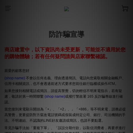
防詐騙宣導
商店建置中，以下資訊尚未受更新，可能並不適用於您
的購物體驗；若有任何疑問請與店家聯繫確認。
親愛的顧客您好
{shop name}
不會以任何名義、理由透過簡訊、電話向您索取相關金融帳戶、
信用卡相關資訊，也不會透過前述方式要求您前往銀行臨櫃或操作ATM。
如果您接到相關電話或簡訊，請提高警覺，切勿輕信不明來電指示，若有疑
慮，敬請於第一時間聯繫
{shop name}
或撥打警政署 165 反詐騙專線進行確
認。
當您接到來電顯示開頭為「+」、「+2」、」「+886」等不明來電，請務必提
高警覺，更要提防對方竄改電話號碼或假裝成特定公司、銀行、司法機關的手
法。不明連結、不認識的LINE好友邀請或簡訊，也請不要點選。
常見詐騙手法如「重複下單」、「誤設分期付款」以取信消費者，再要求進行