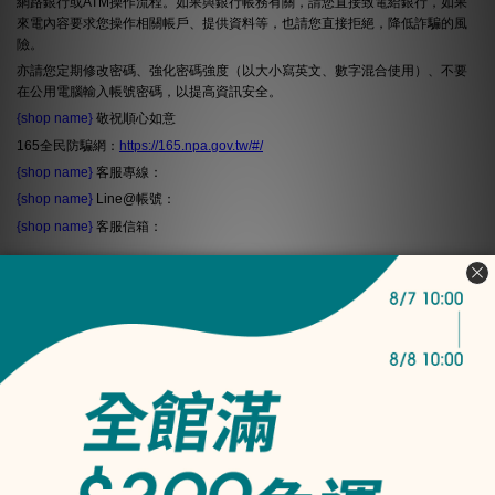
網路銀行或ATM操作流程。如果與銀行帳務有關，請您直接致電給銀行，如果
來電內容要求您操作相關帳戶、提供資料等，也請您直接拒絕，降低詐騙的風
險。
亦請您定期修改密碼、強化密碼強度（以大小寫英文、數字混合使用）、不要
在公用電腦輸入帳號密碼，以提高資訊安全。
{shop name}
敬祝順心如意
165全民防騙網：
https://165.npa.gov.tw/#/
{shop name}
客服專線：
{shop name}
Line@帳號：
{shop name}
客服信箱：
── 客戶服務 ──
購物須知
產品常見問題
實體店面查詢